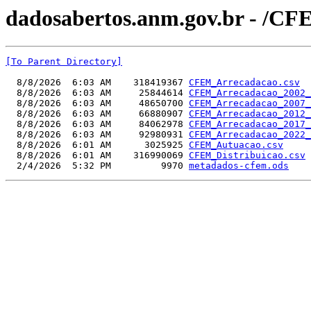
dadosabertos.anm.gov.br - /CF
[To Parent Directory]
  8/8/2026  6:03 AM    318419367 
CFEM_Arrecadacao.csv
  8/8/2026  6:03 AM     25844614 
CFEM_Arrecadacao_2002_
  8/8/2026  6:03 AM     48650700 
CFEM_Arrecadacao_2007_
  8/8/2026  6:03 AM     66880907 
CFEM_Arrecadacao_2012_
  8/8/2026  6:03 AM     84062978 
CFEM_Arrecadacao_2017_
  8/8/2026  6:03 AM     92980931 
CFEM_Arrecadacao_2022_
  8/8/2026  6:01 AM      3025925 
CFEM_Autuacao.csv
  8/8/2026  6:01 AM    316990069 
CFEM_Distribuicao.csv
  2/4/2026  5:32 PM         9970 
metadados-cfem.ods